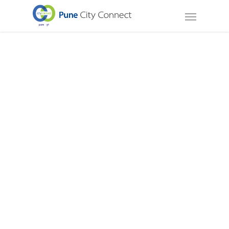
Digital Pune Mission
Zero Digital Divide: 2 Lac
low-income homes to be
Digitally Empowered
डिजिटल सक्षम : इंटरनेंटच्या जगात
आत्मविश्वासाने
वावरण्याची संधी वस्तीपातळीवरील
सर्वांसाठी उपलब्ध करून देणारे केंद्र